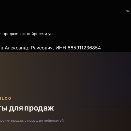
Бл
ле продаж: как нейросети увеличивают конверсию и закрывают сдел
ов Александр Раисович, ИНН 665911236854