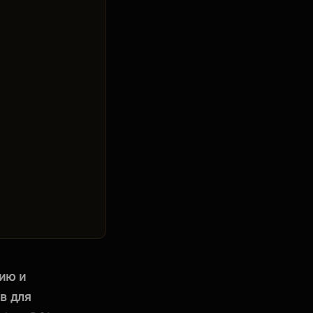
сию и
в для