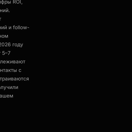
ифры ROI,
ний.
т
й и follow-
ном
2026 году
 5–7
тслеживают
нтакты с
страиваются
олучили
вашем