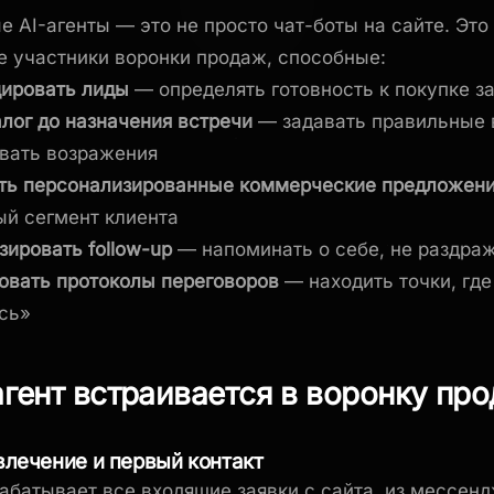
 AI-агенты — это не просто чат-боты на сайте. Это
 участники воронки продаж, способные:
ировать лиды
— определять готовность к покупке з
алог до назначения встречи
— задавать правильные 
вать возражения
ть персонализированные коммерческие предложен
ый сегмент клиента
зировать follow-up
— напоминать о себе, не раздраж
овать протоколы переговоров
— находить точки, где
сь»
агент встраивается в воронку пр
влечение и первый контакт
рабатывает все входящие заявки с сайта, из мессен