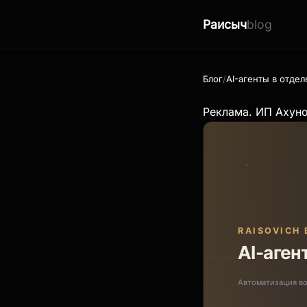
Раисыч
blog
Блог
AI-агенты в отде
Реклама. ИП Ахун