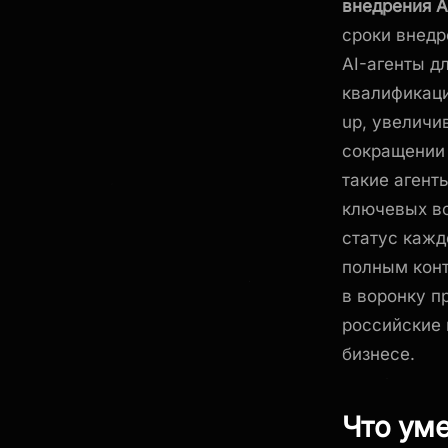
внедрения A
сроки внедр
AI-агенты д
квалификаци
up, увеличи
сокращении 
такие агент
ключевых во
статус кажд
полным конт
в воронку п
российские 
бизнесе.
Что уме