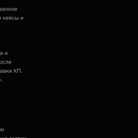
ованное
 кейсы и
а и
осле
равки КП.
.
ли