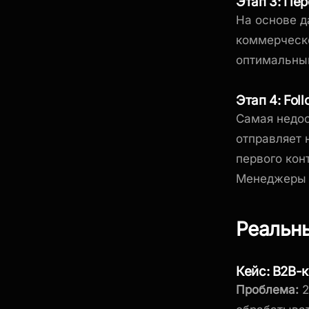
Этап 3: Пе
На основе д
коммерческо
оптимальны
Этап 4: Fol
Самая недоо
отправляет 
первого кон
Менеджеры з
Реальны
Кейс: B2B-
Проблема:
2