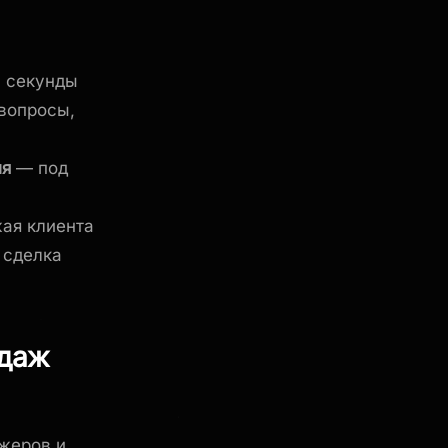
а секунды
вопросы,
ия
— под
ая клиента
 сделка
одаж
джеров и