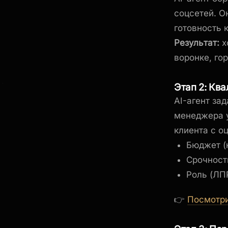
соцсетей. О
готовность к
Результат:
х
воронке, го
Этап 2: Кв
AI-агент за
менеджера у
клиента с о
Бюджет (н
Срочность
Роль (ЛПР
👉
Посмотри