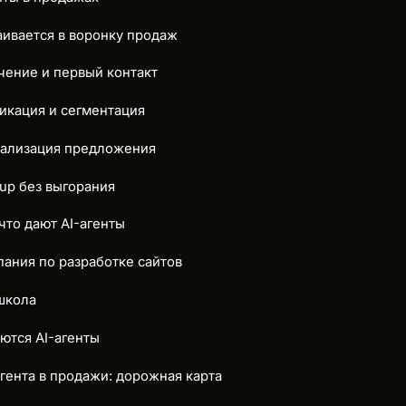
раивается в воронку продаж
чение и первый контакт
фикация и сегментация
нализация предложения
-up без выгорания
что дают AI-агенты
пания по разработке сайтов
школа
ются AI-агенты
агента в продажи: дорожная карта