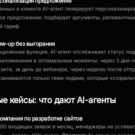
рсонализация предложения
анных о клиенте AI-агент генерирует персонализир
е предложение: подбирает аргументы, релевантные
й тариф.
low-up без выгорания
ценённая функция. AI-агент отслеживает статус лид
напоминания в оптимальные моменты: через 3 дня п
такта, за день до вебинара, через неделю после отп
анимаются только теми лидами, которые «созрели»
е кейсы: что дают AI-агенты
компания по разработке сайтов
00 входящих заявок в месяц, менеджеры не успева