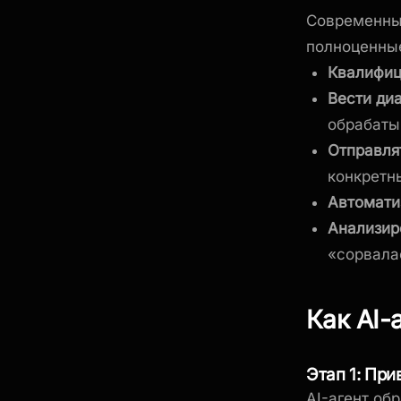
Современные
полноценные
Квалифиц
Вести ди
обрабаты
Отправля
конкретн
Автомати
Анализир
«сорвала
Как AI-
Этап 1: При
AI-агент об