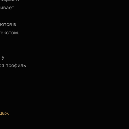
нивает
ются в
текстом.
 у
ся профиль
одаж