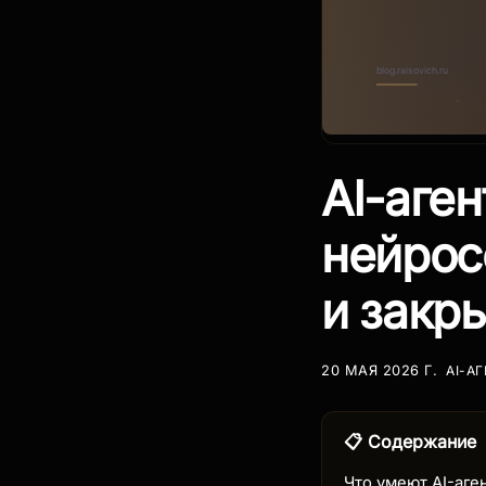
AI-аген
нейрос
и закр
AI-А
20 МАЯ 2026 Г.
📋 Содержание
Что умеют AI-аге