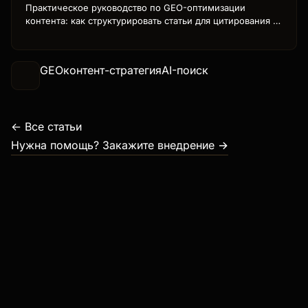
Практическое руководство по GEO-оптимизации
контента: как структурировать статьи для цитирования в
ChatGPT Search, Perplexity, Gemini. Форматы, чек-лист,
примеры текстов, которые приносят трафик из AI-
поиска.
GEO
контент-стратегия
AI-поиск
← Все статьи
Нужна помощь? Закажите внедрение →