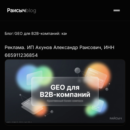
Раисыч
blog
Блог
GEO для B2B-компаний: как корпоративным сайтам попасть 
Реклама. ИП Ахунов Александр Раисович, ИНН
665911236854