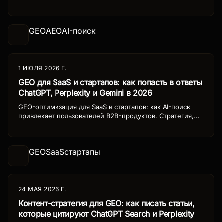
году. Как AI-поиск меняет SEO, что общего у GEO и AEO,
как готовить контент для ChatGPT Search, Perplexity и
Gemini.
GEO
AEO
AI-поиск
1 ИЮЛЯ 2026 Г.
GEO для SaaS и стартапов: как попасть в ответы
ChatGPT, Perplexity и Gemini в 2026
GEO-оптимизация для SaaS и стартапов: как AI-поиск
привлекает пользователей B2B-продуктов. Стратегия,
кейсы, таблица метрик и пошаговый план для выхода в
AI-рекомендации ChatGPT Search, Perplexity и Gemini.
GEO
SaaS
стартапы
24 МАЯ 2026 Г.
Контент-стратегия для GEO: как писать статьи,
которые цитируют ChatGPT Search и Perplexity