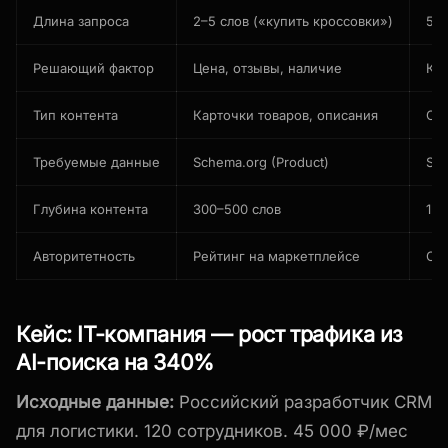
Длина запроса
2–5 слов («купить кроссовки»)
5–1
Решающий фактор
Цена, отзывы, наличие
Кей
Тип контента
Карточки товаров, описания
Ста
Требуемые данные
Schema.org (Product)
Sch
Глубина контента
300–500 слов
1 5
Авторитетность
Рейтинг на маркетплейсе
Ссы
Кейс: IT-компания — рост трафика из
AI-поиска на 340%
Исходные данные:
Российский разработчик CRM
для логистики. 120 сотрудников. 45 000 ₽/мес