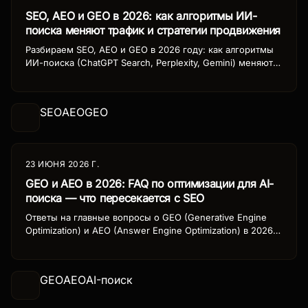
SEO, AEO и GEO в 2026: как алгоритмы ИИ-
поиска меняют трафик и стратегии продвижения
Разбираем SEO, AEO и GEO в 2026 году: как алгоритмы
ИИ-поиска (ChatGPT Search, Perplexity, Gemini) меняют
органический трафик. Стратегии адаптации контента для
российского бизнеса.
SEO
AEO
GEO
23 ИЮНЯ 2026 Г.
GEO и AEO в 2026: FAQ по оптимизации для AI-
поиска — что пересекается с SEO
Ответы на главные вопросы о GEO (Generative Engine
Optimization) и AEO (Answer Engine Optimization) в 2026
году. Как AI-поиск меняет SEO, что общего у GEO и AEO,
как готовить контент для ChatGPT Search, Perplexity и
Gemini.
GEO
AEO
AI-поиск