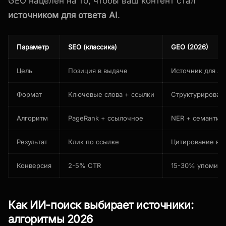
GEO нацелен на то, чтобы ваш контент стал
источником для ответа AI
.
Параметр
SEO (классика)
GEO (2026)
Цель
Позиция в выдаче
Источник для AI
Формат
Ключевые слова + ссылки
Структурирован
Алгоритм
PageRank + ссылочное
NER + семантика
Результат
Клик по ссылке
Цитирование в о
Конверсия
2-5% CTR
15-30% упомина
Как ИИ-поиск выбирает источники:
алгоритмы 2026