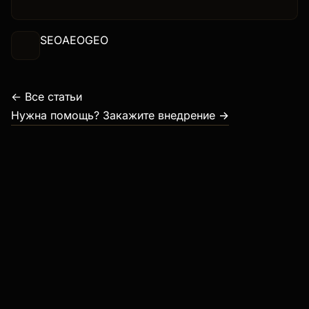
Habr с цифрами, кейсами и конкретной стратегией
оптимизации для генеративного поиска.
SEO
AEO
GEO
← Все статьи
Нужна помощь? Закажите внедрение →