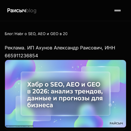
Раисыч
blog
Блог
Habr о SEO, AEO и GEO в 2026: анализ трендов, данные и пр
Реклама. ИП Ахунов Александр Раисович, ИНН
665911236854