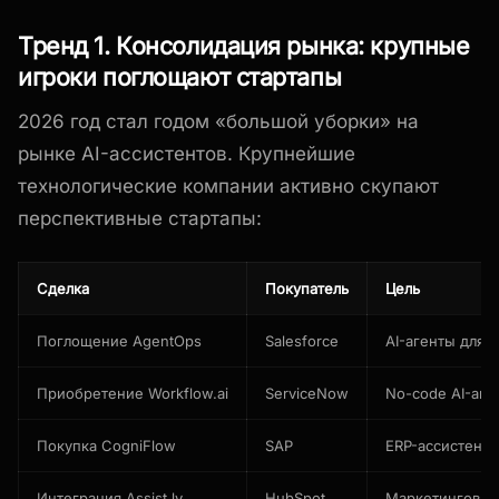
Тренд 1. Консолидация рынка: крупные
игроки поглощают стартапы
2026 год стал годом «большой уборки» на
рынке AI-ассистентов. Крупнейшие
технологические компании активно скупают
перспективные стартапы:
Сделка
Покупатель
Цель
Поглощение AgentOps
Salesforce
AI-агенты для 
Приобретение Workflow.ai
ServiceNow
No-code AI-авт
Покупка CogniFlow
SAP
ERP-ассистент
Интеграция Assist.ly
HubSpot
Маркетинговые