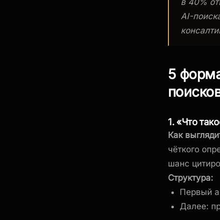
в 40% от
AI-поиск
консалти
5 форма
поиско
1. «Что так
Как выглядит
чёткого опр
шанс цитир
Структура:
Первый а
Далее: п