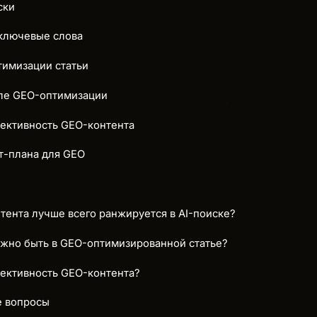
ски
ключевые слова
тимизации статьи
сле GEO-оптимизации
фективность GEO-контента
т-плана для GEO
тента лучше всего ранжируется в AI-поиске?
лжно быть в GEO-оптимизированной статье?
фективность GEO-контента?
е вопросы