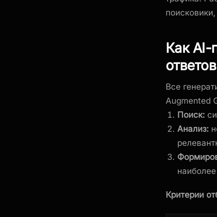
поисковики,
Как AI-
ответов
Все генерат
Augmented G
Поиск:
си
Анализ:
н
релевант
Формиров
наиболее
Критерии от