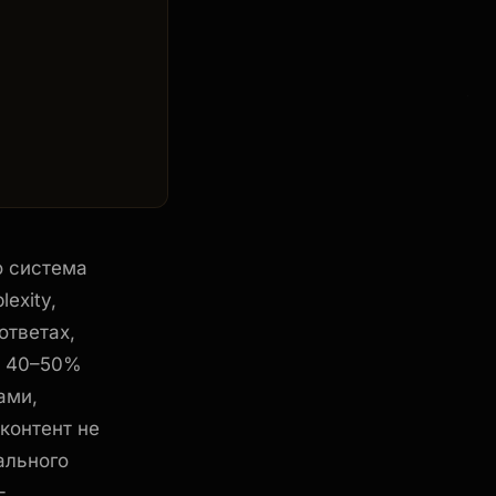
 система
exity,
ответах,
у 40–50%
ами,
контент не
ального
-