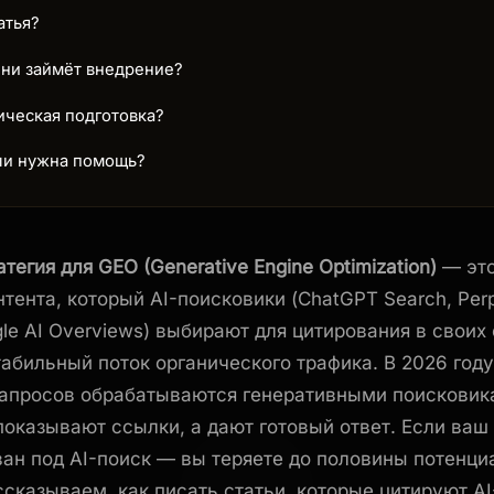
атья?
ни займёт внедрение?
ическая подготовка?
сли нужна помощь?
тегия для GEO (Generative Engine Optimization)
— это
тента, который AI-поисковики (ChatGPT Search, Perpl
gle AI Overviews) выбирают для цитирования в своих 
абильный поток органического трафика. В 2026 год
запросов обрабатываются генеративными поисковик
показывают ссылки, а дают готовый ответ. Если ваш 
ан под AI-поиск — вы теряете до половины потенци
ссказываем, как писать статьи, которые цитируют AI