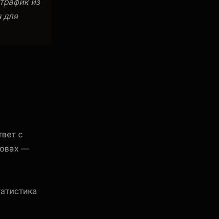
трафик из
 для
твет с
ловах —
татистика