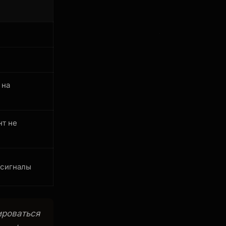
 на
нт не
-сигналы
ироваться