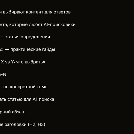
и выбирают контент для ответов
нта, которые любят AI-поисковики
» — статьи-определения
ть» — практические гайды
«X vs Y: что выбрать»
п-N
ет по конкретной теме
ать статью для AI-поиска
ервый абзац
 заголовки (H2, H3)