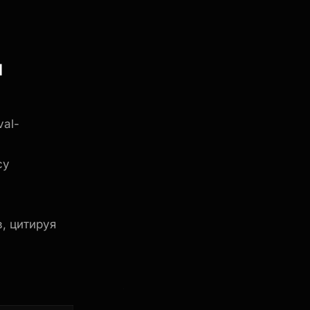
я
val-
су
в, цитируя