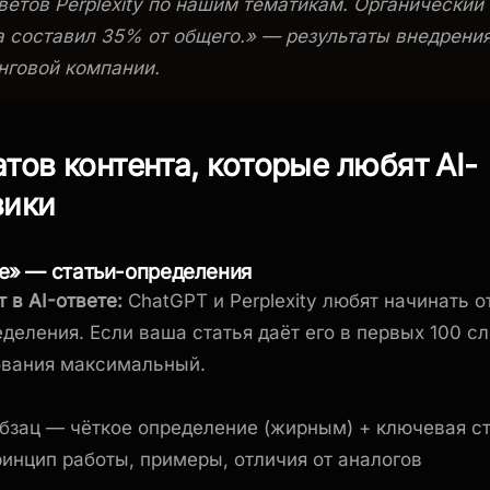
ветов Perplexity по нашим тематикам. Органический 
а составил 35% от общего.» — результаты внедрения
нговой компании.
тов контента, которые любят AI-
вики
ое» — статьи-определения
 в AI-ответе:
ChatGPT и Perplexity любят начинать о
еделения. Если ваша статья даёт его в первых 100 с
ования максимальный.
бзац — чёткое определение (жирным) + ключевая с
ринцип работы, примеры, отличия от аналогов