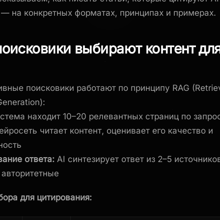
 — на конкретных форматах, принципах и примерах.
поисковики выбирают контент дл
ивные поисковики работают по принципу RAG (Retrie
eneration):
стема находит 10–20 релевантных страниц по запро
ейросеть читает контент, оценивает его качество и
ность
ание ответа:
AI синтезирует ответ из 2–5 источнико
 авторитетные
бора для цитирования: