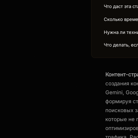
Что даст эта ст
Сколько време
Нужна ли техн
Что делать, е
Контент-стра
создания кон
Gemini, Goo
формируя ст
поисковых 
которые не 
оптимизиров
трафика. Ра