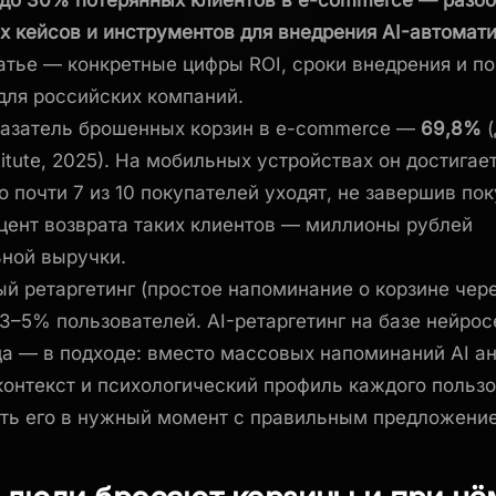
до 30% потерянных клиентов в e-commerce — разб
х кейсов и инструментов для внедрения AI-автомати
атье — конкретные цифры ROI, сроки внедрения и п
для российских компаний.
казатель брошенных корзин в e-commerce —
69,8%
(
titute, 2025). На мобильных устройствах он достигае
о почти 7 из 10 покупателей уходят, не завершив пок
ент возврата таких клиентов — миллионы рублей
ной выручки.
й ретаргетинг (простое напоминание о корзине чере
3–5% пользователей. AI-ретаргетинг на базе нейро
ца — в подходе: вместо массовых напоминаний AI а
контекст и психологический профиль каждого пользо
ть его в нужный момент с правильным предложени