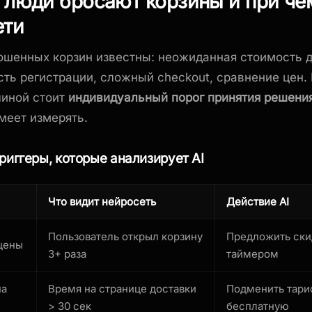
люди бросают корзины и при чё
ети
шенных корзин известны: неожиданная стоимость д
ть регистрации, сложный checkout, сравнение цен. 
чиной стоит
индивидуальный порог принятия решени
меет измерять.
риггеры, которые анализирует AI
Что видит нейросеть
Действие AI
Пользователь открыл корзину
Предложить ски
цены
3+ раза
таймером
на
Время на странице доставки
Подменить тари
> 30 сек
бесплатную