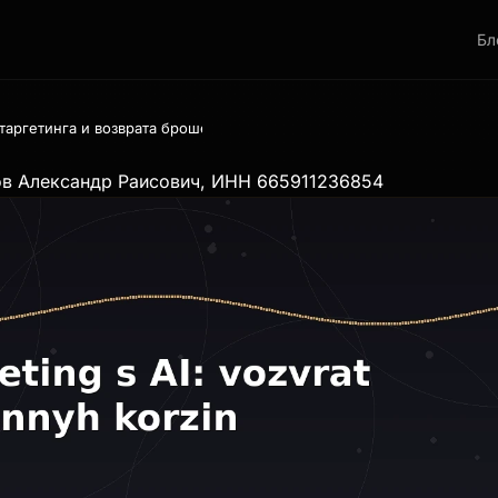
Бл
таргетинга и возврата брошенных корзин: как AI возвращает до 30
ов Александр Раисович, ИНН 665911236854