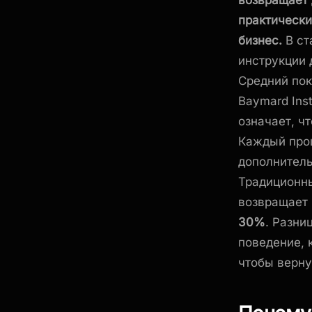
возвращает 
практически
бизнес.
В ст
инструкции 
Средний по
Baymard Ins
означает, чт
Каждый проц
дополнитель
Традиционны
возвращает 
30%
. Разни
поведение, 
чтобы верну