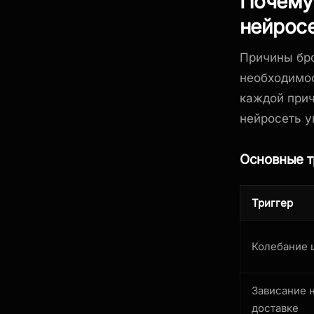
Почему 
нейрос
Причины бро
необходимос
каждой при
нейросеть у
Основные т
Триггер
Колебание 
Зависание 
доставке