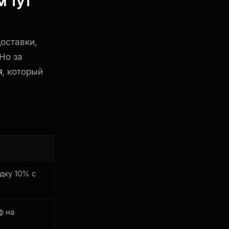
м тут
оставки,
Но за
я
, который
дку 10% с
ф на