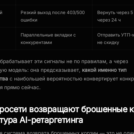
й
Резкий выход после 403/500
Вернуть через 5 
ошибки
через 24 ч
Параллельные вкладки с
Отправить УТП-
конкурентами
не скидку
брабатывает эти сигналы не по правилам, а через
ую модель: она предсказывает,
какой именно тип
тва
с наибольшей вероятностью конвертирует конкр
я прямо сейчас.
йросети возвращают брошенные к
тура AI-ретаргетинга
 система возврата брошенных корзин — это не один