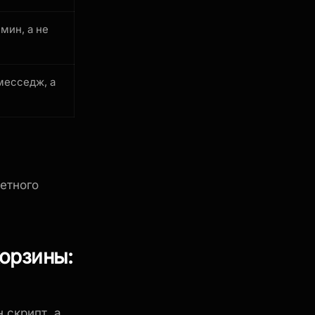
мин, а не
месседж, а
етного
орзины:
 скрипт, а