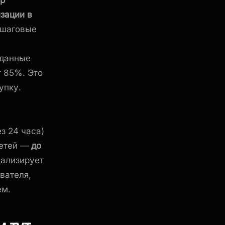
ор
зации в
ошаговые
данные
т 85%. Это
упку.
з 24 часа)
сетей —
до
нализирует
вателя,
ем.