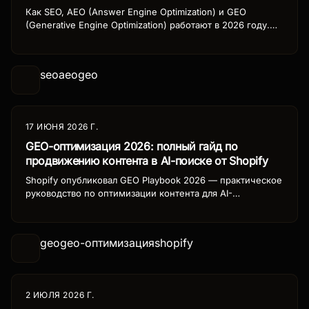
Как SEO, AEO (Answer Engine Optimization) и GEO
(Generative Engine Optimization) работают в 2026 году.
Разбираем изменения алгоритмов ИИ-поиска, тренды и
стратегии продвижения для бизнеса в России.
seo
aeo
geo
17 ИЮНЯ 2026 Г.
GEO-оптимизация 2026: полный гайд по
продвижению контента в AI-поиске от Shopify
Shopify опубликовал GEO Playbook 2026 — практическое
руководство по оптимизации контента для AI-
поисковиков. Разбираем ключевые принципы GEO,
стратегии для ChatGPT Search, Perplexity и Gemini, чек-
лист внедрения для бизнеса.
geo
geo-оптимизация
shopify
2 ИЮЛЯ 2026 Г.