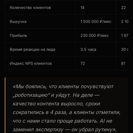
Количество клиентов
14
22
Выручка
1 500 000 ₽/мес
2 100
Прибыль
230 000 ₽/мес
1 677
Время реакции на лида
3.5 часа
30 се
Индекс NPS клиентов
72
81
«Мы боялись, что клиенты почувствуют
„роботизацию“ и уйдут. На деле —
качество контента выросло, сроки
сократились в 4 раза, а клиенты отметили,
что с нами стало проще работать. AI не
заменил экспертизу — он убрал рутину»,