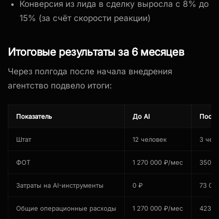
Конверсия из лида в сделку выросла с 8% до
15% (за счёт скорости реакции)
Итоговые результаты за 6 месяцев
Через полгода после начала внедрения
агентство подвело итоги:
Показатель
До AI
После
Штат
12 человек
3 чел
ФОТ
1 270 000 ₽/мес
350 0
Затраты на AI-инструменты
0 ₽
73 00
Общие операционные расходы
1 270 000 ₽/мес
423 0