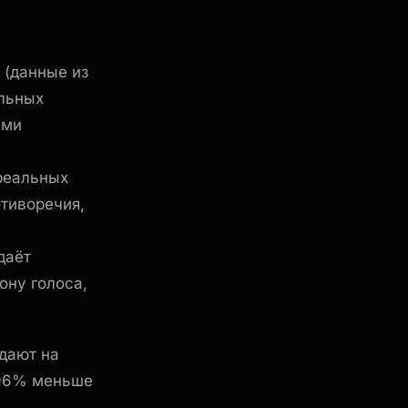
 (данные из
альных
ими
реальных
отиворечия,
даёт
ону голоса,
дают на
 96% меньше