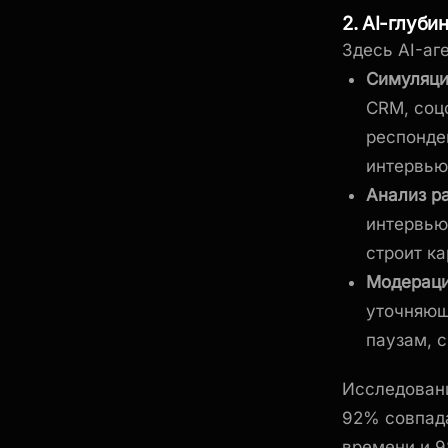
2. AI-глуб
Здесь AI-аг
Симуляци
CRM, соц
респонде
интервью
Анализ р
интервью
строит ка
Модераци
уточняющ
паузам, с
Исследовани
92% совпад
времени и 