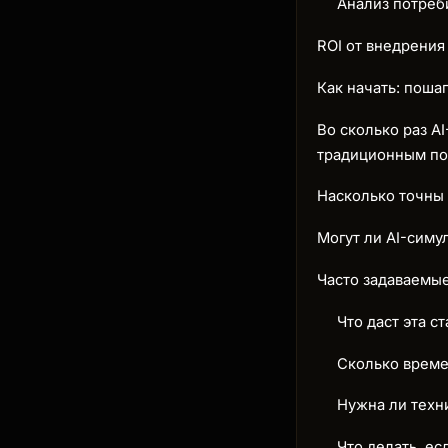
Анализ потреб
ROI от внедрения
Как начать: поша
Во сколько раз A
традиционным п
Насколько точны 
Могут ли AI-симу
Часто задаваемы
Что даст эта ст
Сколько време
Нужна ли техн
Что делать, е