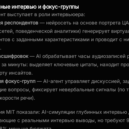
инные интервью и фокус-группы
ент выступает в роли интервьюера:
я респондентов
— нейросеть на основе портрета ЦА
сетей, поведенческой аналитики) генерирует вирту
нтов с заданными характеристиками и проводит с н
.
асшифровок
— AI обрабатывает часы аудиозаписей 
 за минуты: выделяет ключевые цитаты, находит пр
рту инсайтов.
я фокус-групп
— AI-агент управляет дискуссией, за
ие вопросы, фиксирует невербальные сигналы (по т
корости речи).
я MIT показали: AI-симуляции глубинных интервью 
ающие с реальными интервью выводы, но требуют
98% меньше бюджета.