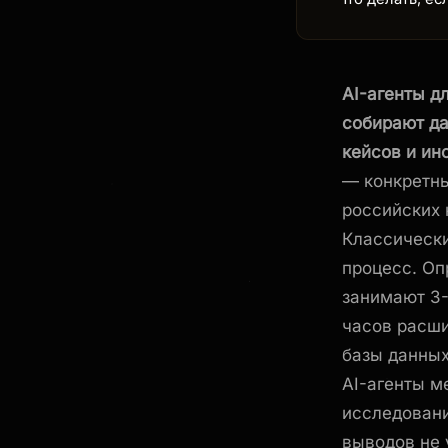
AI-агенты д
собирают да
кейсов и ин
— конкретны
российских 
Классическ
процесс. Оп
занимают 3-
часов расши
базы данных
AI-агенты м
исследовани
выводов не 