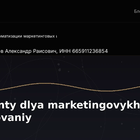
Бл
томатизации маркетинговых исследований: как нейросети собирают
ов Александр Раисович, ИНН 665911236854