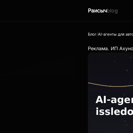
Раисыч
blog
Блог
AI-агенты для ав
Реклама. ИП Ахун