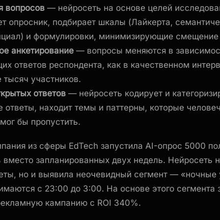
я вопросов
— нейросеть на основе целей исследова
ет опросник, подбирает шкалы (Лайкерта, семантич
циал) и формулировки, минимизирующие смещение 
ое анкетирование
— вопросы меняются в зависимос
их ответов респондента, как в качественном интерв
 тысяч участников.
ткрытых ответов
— нейросеть кодирует и категоризи
е ответы, находит темы и паттерны, которые челове
мог бы пропустить.
пания из сферы EdTech запустила AI-опрос 5000 по
ь вместо запланированных двух недель. Нейросеть н
еты, но и выявила неочевидный сегмент — «ночные 
имаются с 23:00 до 3:00. На основе этого сегмента 
рекламную кампанию с ROI 340%.