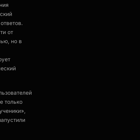
ния
еский
ответов.
ти от
ью, но в
рует
ческий
льзователей
е только
ученики»,
запустили