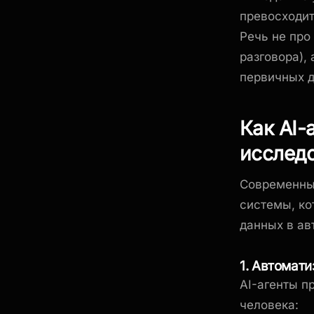
превосходит
Речь не про
разговора),
первичных д
Как AI-
исслед
Современные
системы, ко
данных в а
1. Автомат
AI-агенты п
человека: