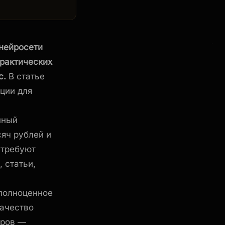
 нейросети
практических
с.
В статье
ции для
нный
сяч рублей и
 требуют
 статьи,
 полноценное
качество
тров —