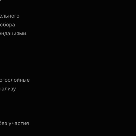
ельного
 сбора
ендациями.
ногослойные
нализу
без участия