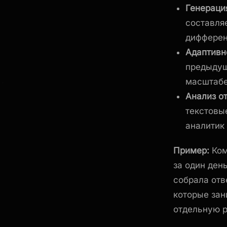
Генераци
составля
дифферен
Адаптивн
предыдущ
масштабе
Анализ о
текстовы
аналитик 
Пример:
Ком
за один ден
собрала отв
которые зан
отдельную 