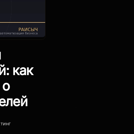
и
: как
 о
елей
ЕТИНГ