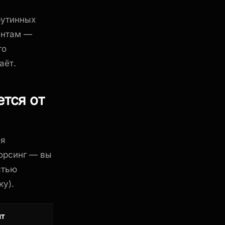
рутинных
ентам —
то
аёт.
ется от
ля
сорсинг — вы
стью
ку).
нт