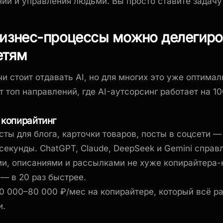
ий и управления людьми. Вы просто ставите задачу
бизнес-процессы можно делегиро
етям
чи стоит отдавать AI, но для многих это уже оптима
т топ направлений, где AI-аутсорсинг работает на 1
и копирайтинг
сты для блога, карточки товаров, посты в соцсети —
 секунды. ChatGPT, Claude, DeepSeek и Gemini справ
и, описаниями и рассылками не хуже копирайтера-
 — в 20 раз быстрее.
0 000–80 000 ₽/мес на копирайтере, который всё р
и.