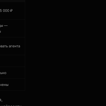
15 000 ₽
ды —
ы
вать агента
льно
чены
а,