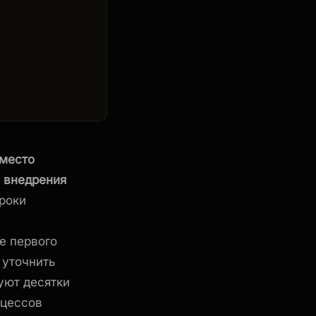
вместо
я внедрения
роки
е первого
 уточнить
уют десятки
оцессов