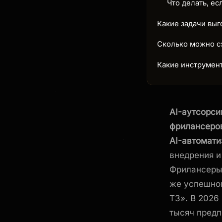
Что делать, е
Какие задачи выг
Сколько можно сэ
Какие инструмент
AI-аутсорси
фрилансеров
AI-автомати
внедрения и
Фрилансеры 
же успешног
ТЗ». В 2026
тысяч пред