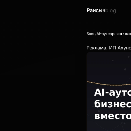
Раисыч
blog
Блог
AI-аутсорсинг: к
Реклама. ИП Ахун