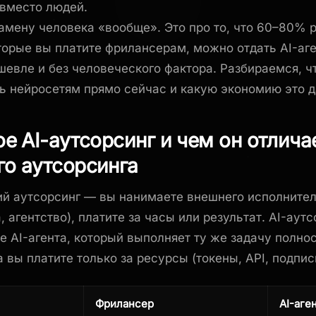
вместо людей.
замену человека «вообще». Это про то, что 60–80% 
оторые вы платите фрилансерам, можно отдать AI-аг
шевле и без человеческого фактора. Разбираемся, ч
ь нейросетям прямо сейчас и какую экономию это д
ое AI-аутсорсинг и чем он отлича
о аутсорсинга
й аутсорсинг — вы нанимаете внешнего исполните
, агентство), платите за часы или результат. AI-аут
е AI-агента, который выполняет ту же задачу полно
 вы платите только за ресурсы (токены, API, подпис
Фрилансер
AI-аге