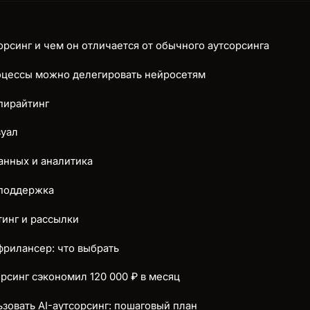
сорсинг и чем он отличается от обычного аутсорсинга
оцессы можно делегировать нейросетям
опирайтинг
зуал
анных и аналитика
 поддержка
тинг и рассылки
 фрилансер: что выбрать
орсинг сэкономил 120 000 ₽ в месяц
ьзовать AI-аутсорсинг: пошаговый план