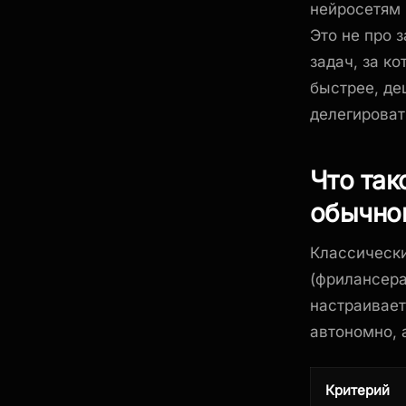
нейросетям 
Это не про 
задач, за к
быстрее, де
делегироват
Что так
обычног
Классически
(фрилансера
настраивает
автономно, а
Критерий