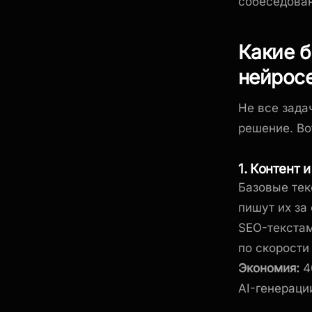
собеседован
Какие 
нейрос
Не все зада
решение. Во
1. Контент 
Базовые тек
пишут их за
SEO-текстам
по скорости
Экономия:
4
AI-генераци