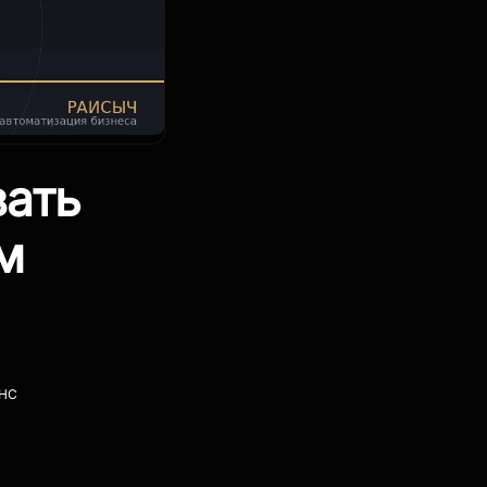
вать
м
НС