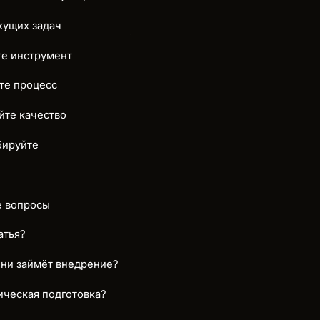
екущих задач
те инструмент
йте процесс
йте качество
бируйте
е вопросы
атья?
ни займёт внедрение?
ическая подготовка?