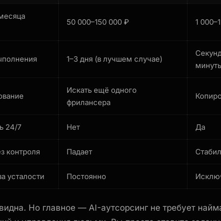
месяца
50 000–150 000 ₽
1 000–
Секун
ыполнения
1–3 дня (в лучшем случае)
минут
Искать ещё одного
ование
Копиро
фрилансера
ь 24/7
Нет
Да
ез контроля
Падает
Стаби
за усталости
Постоянно
Исклю
видна. Но главное — AI-аутсорсинг не требует найм