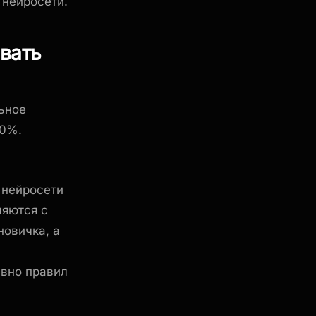
 нейросети.
вать
льное
00%.
 нейросети
ляются с
новичка, а
авно правил