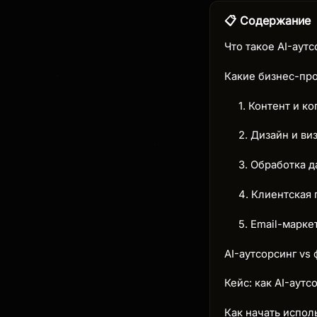
📋 Содержание
Что такое AI-аут
Какие бизнес-пр
1. Контент и к
2. Дизайн и ви
3. Обработка д
4. Клиентская
5. Email-марке
AI-аутсорсинг vs
Кейс: как AI-аутс
Как начать испол