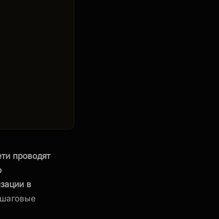
ети проводят
р
зации в
ошаговые