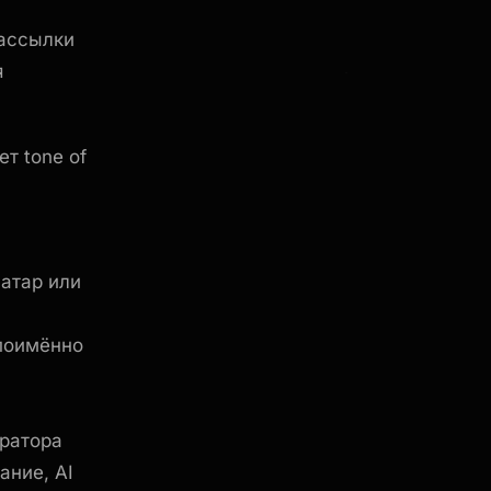
рассылки
я
т tone of
атар или
поимённо
ратора
ание, AI