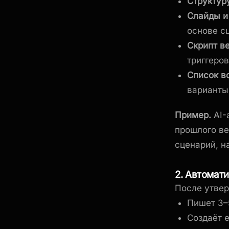
Структур
Слайды и
основе с
Скрипт в
триггеро
Список в
варианты
Пример.
AI-
прошлого ве
сценарий, н
2. Автомат
После утвер
Пишет 3–
Создаёт 