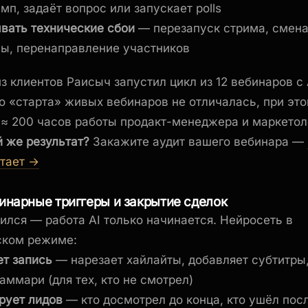
мп, задаёт вопрос или запускает polls
вать технические сбои
— перезапуск стрима, смен
ы, перенаправление участников
з клиентов Раисыч запустил цикл из 12 вебинаров с
о «старта» живых вебинаров не отличалась, при эт
≈ 200 часов работы продакт-менеджера и маркетол
й же результат?
Закажите аудит вашего вебинара —
отает →
бинарные триггеры и закрытие сделок
ился — работа AI только начинается. Нейросеть в
ском режиме:
т запись
— нарезает хайлайты, добавляет субтитры,
аммари (для тех, кто не смотрел)
рует лидов
— кто досмотрел до конца, кто ушёл пос