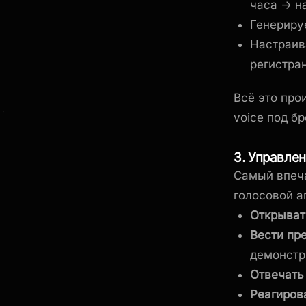
часа → н
Генериру
Настраив
регистра
Всё это про
voice под б
3. Управле
Самый впеча
голосовой а
Открыват
Вести пр
демонстр
Отвечать
Реагиров