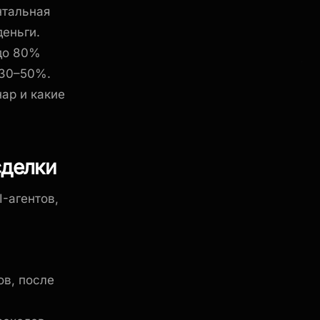
нтальная
деньги.
до 80%
 30–50%.
ар и какие
сделки
I-агентов,
ов, после