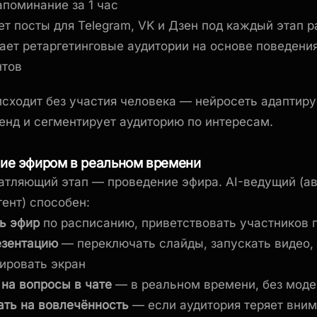
апоминание за 1 час
ет посты для Telegram, VK и Дзен под каждый этап 
ает ретаргетинговые аудитории на основе поведени
нтов
исходит без участия человека — нейросеть адаптируе
ренд и сегментирует аудиторию по интересам.
ние эфиром в реальном времени
тляющий этап — проведение эфира. AI-ведущий (ав
гент) способен:
ь эфир
по расписанию, приветствовать участников 
езентацию
— переключать слайды, запускать видео,
ировать экран
 на вопросы в чате
— в реальном времени, без моде
ать на вовлечённость
— если аудитория теряет вним