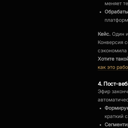
меняет те
Обрабаты
платформ
Кейс.
Один и
Конверсия с
сэкономила 
Хотите тако
как это раб
4. Пост-ве
Эфир законч
автоматиче
Формируе
краткий с
Сегменти