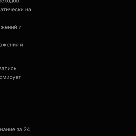
реходов
атически на
ажений и
ажения и
 запись
ормирует
нание за 24