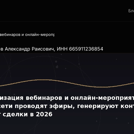
Бл
 вебинаров и онлайн-мероприятий: как нейросети проводят эфиры, 
ов Александр Раисович, ИНН 665911236854