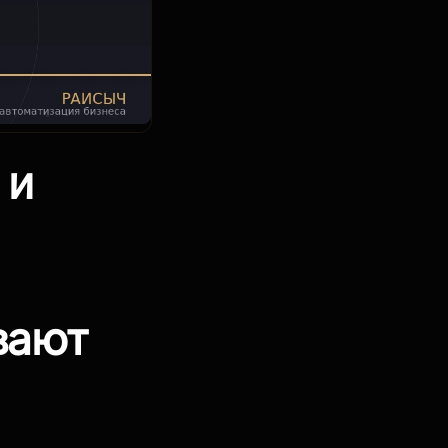
 и
вают