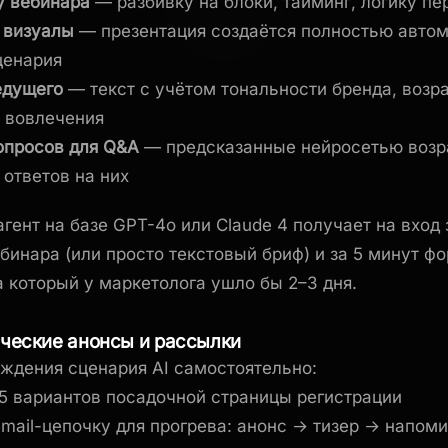
у вебинара
— разбивку на блоки, тайминг, логику пе
 визуалы
— презентация создаётся полностью автом
ценария
едущего
— текст с учётом тональности бренда, возр
в вовлечения
опросов для Q&A
— предсказанные нейросетью возр
 ответов на них
агент на базе GPT-4o или Claude 4 получает на вход
бинара (или просто текстовый бриф) и за 5 минут ф
а который у маркетолога ушло бы 2–3 дня.
ические анонсы и рассылки
ждения сценария AI самостоятельно:
5 вариантов посадочной страницы регистрации
email-цепочку для прогрева: анонс → тизер → напоми