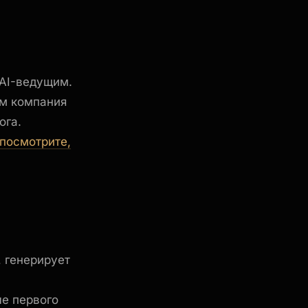
а
 AI-ведущим.
ом компания
ога.
посмотрите,
 генерирует
ле первого