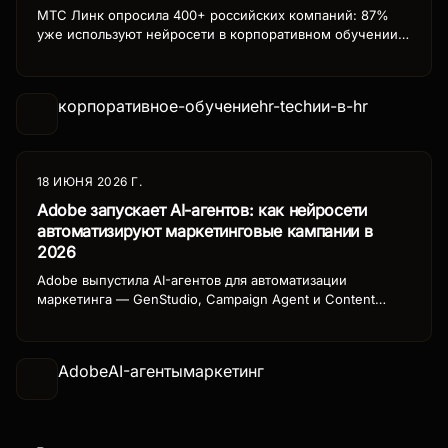
МТС Линк опросила 400+ российских компаний: 87%
уже используют нейросети в корпоративном обучении,
55% HR-директоров считают AI-аналитику обязательным
навыком. Разбираем тренды и практические
рекомендации.
корпоративное-обучение
hr-tech
ии-в-hr
18 ИЮНЯ 2026 Г.
Adobe запускает AI-агентов: как нейросети
автоматизируют маркетинговые кампании в
2026
Adobe выпустила AI-агентов для автоматизации
маркетинга — GenStudio, Campaign Agent и Content
Agent. Как нейросети Adobe пишут контент,
настраивают рекламу и управляют воронками.
Инструменты, кейсы и цены.
Adobe
AI-агенты
маркетинг