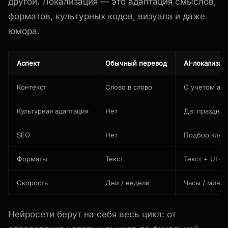
другой. Локализация — это адаптация смыслов,
форматов, культурных кодов, визуала и даже
юмора.
Аспект
Обычный перевод
AI-локализац
Контекст
Слово в слово
С учетом ауд
Культурная адаптация
Нет
Да: праздник
SEO
Нет
Подбор ключ
Форматы
Текст
Текст + UI + 
Скорость
Дни / недели
Часы / мину
Нейросети берут на себя весь цикл: от