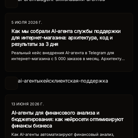
5 ИЮЛЯ 2026 Г.
Как мы собрали AI-агента службы поддержки
для интернет-магазина: архитектура, код и
результаты за 3 дня
Реальный кейс внедрения AI-агента в Telegram для
интернет-магазина с 5 000 заказов в месяц. Архитектура
на Hermes Agent + DeepSeek V4, код сценариев,
результаты A/B-теста: −70% нагрузки на поддержку,
+23% конверсии, окупаемость меньше недели.
ai-агенты
кейс
клиентская-поддержка
13 ИЮНЯ 2026 Г.
AI-агенты для финансового анализа и
бюджетирования: как нейросети оптимизируют
финансы бизнеса
Как AI-агенты автоматизируют финансовый анализ,