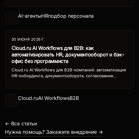
бизнеса.
AI-агенты
HR
подбор персонала
30 ИЮНЯ 2026 Г.
Cloud.ru AI Workflows для B2B: как
автоматизировать HR, документооборот и бэк-
офис без программиста
Cloud.ru AI Workflows для B2B-компаний: автоматизация
HR-онбординга, документооборота, согласования
счетов и отчётности. Реальные кейсы, ROI внедрения и
пошаговая инструкция для российского бизнеса в 2026.
Cloud.ru
AI Workflows
B2B
← Все статьи
Нужна помощь? Закажите внедрение →