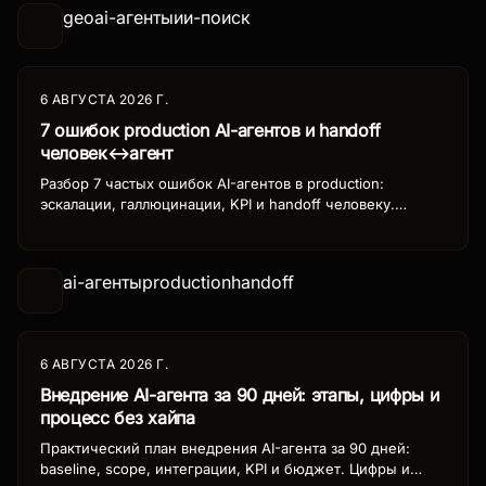
geo
ai-агенты
ии-поиск
6 АВГУСТА 2026 Г.
7 ошибок production AI-агентов и handoff
человек↔агент
Разбор 7 частых ошибок AI-агентов в production:
эскалации, галлюцинации, KPI и handoff человеку.
Чеклист, чтобы пилот не развалился после go-live.
ai-агенты
production
handoff
6 АВГУСТА 2026 Г.
Внедрение AI-агента за 90 дней: этапы, цифры и
процесс без хайпа
Практический план внедрения AI-агента за 90 дней:
baseline, scope, интеграции, KPI и бюджет. Цифры и