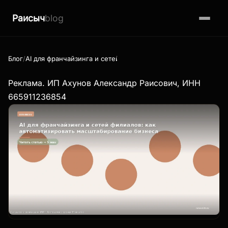
Раисыч
blog
Блог
AI для франчайзинга и сетей филиалов: как автоматизирова
Реклама. ИП Ахунов Александр Раисович, ИНН
665911236854