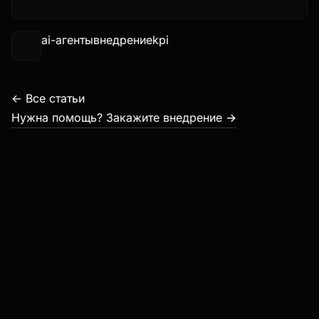
чеклисты из production, не из демо.
ai-агенты
внедрение
kpi
← Все статьи
Нужна помощь? Закажите внедрение →