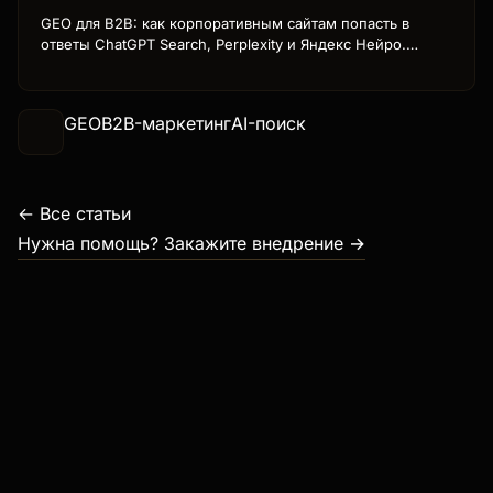
GEO для B2B: как корпоративным сайтам попасть в
ответы ChatGPT Search, Perplexity и Яндекс Нейро.
Стратегия оптимизации контента для AI-поиска,
технические требования и кейсы B2B-компаний с
ростом трафика до 340%.
GEO
B2B-маркетинг
AI-поиск
← Все статьи
Нужна помощь? Закажите внедрение →