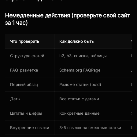
Немедленные действия (проверьте свой сайт
за 1 час)
Что проверить
Как должно быть
Чт
Структура статей
h2, h3, списки, таблицы
Ра
FAQ-разметка
Schema.org FAQPage
До
Первый абзац
Резюме статьи (bold)
На
Даты
Все статьи с датами
До
Цитаты и цифры
Конкретные данные
За
Внутренние ссылки
3-5 ссылок на смежные статьи
По