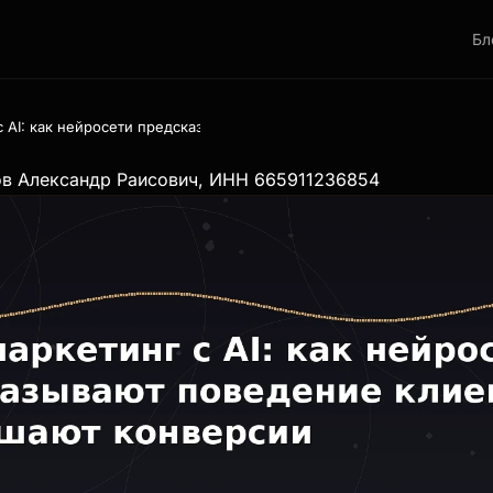
Бл
 AI: как нейросети предсказывают поведение клиентов и повышают
ов Александр Раисович, ИНН 665911236854