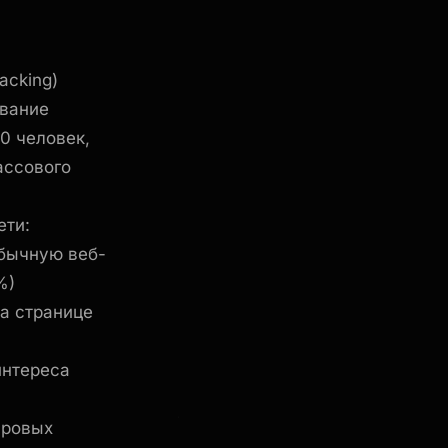
acking)
ование
0 человек,
ассового
ети:
бычную веб-
%)
а странице
интереса
фровых