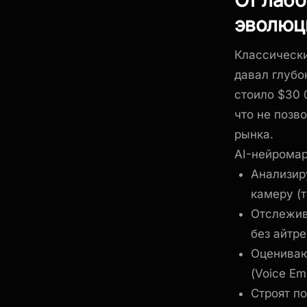
эволюц
Классически
давал глубо
стоило $30 
что не позв
рынка.
AI-нейромар
Анализир
камеру (
Отслежив
без айтре
Оцениваю
(Voice Em
Строят п