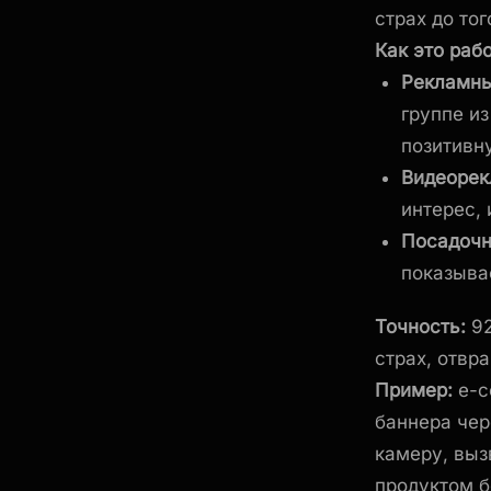
страх до тог
Как это рабо
Рекламны
группе и
позитивн
Видеорек
интерес,
Посадочн
показыва
Точность:
92
страх, отвр
Пример:
e-c
баннера чер
камеру, выз
продуктом б