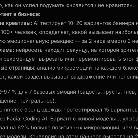
о, как он успел подумать «нравится / не нравится».
тает в бизнесе:
е креативы:
AI тестирует 10–20 вариантов баннера 
з 100+ человек, определяет, какой вызывает наибол
ую эмоциональную реакцию — за 2 часа вместо 2 н
лама:
нейросеть находит секунду, на которой зрите
 и рекомендует вырезать или перемонтировать этот 
ые страницы:
анализ микроэмоций на каждом блоке
ет, какой раздел вызывает раздражение или непони
–97 % для 7 базовых эмоций (радость, грусть, гнев,
ащение, нейтральное).
ommerce бренд одежды протестировал 15 вариантов
ез Facial Coding AI. Вариант с живой моделью, улы
вал на 62% больше позитивных микроэмоций, чем в
ез модели. Конверсия на этом баннере выросла на 