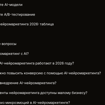
йте AI-модели
те A/B-тестирование
ейромаркетинга 2026: таблица
е вопросы
омаркетинг с AI?
AI-нейромаркетинга работают в 2026 году?
жно повысить конверсию с помощью AI-нейромаркетинга?
 внедрение AI-нейромаркетинга?
менты нейромаркетинга доступны малому бизнесу?
лиз микроэмоций в AI-нейромаркетинге?