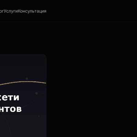
ог
Услуги
Консультация
 конверсии