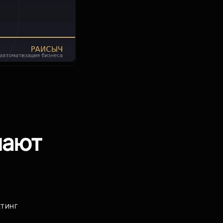
шают
ЕТИНГ