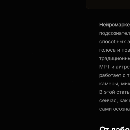
Нейромаркет
подсознател
способных а
голоса и по
традиционны
МРТ и айтре
работает с 
камеры, мик
В этой стат
сейчас, как
сами осозна
От лабо