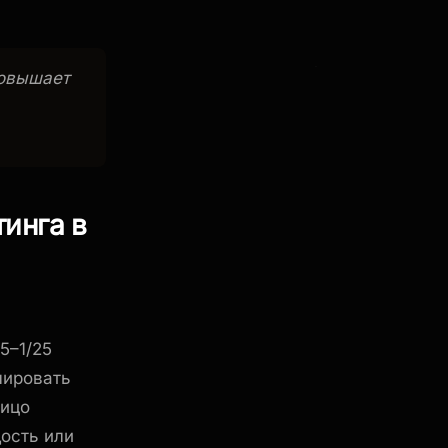
повышает
инга в
5–1/25
лировать
лицо
дость или