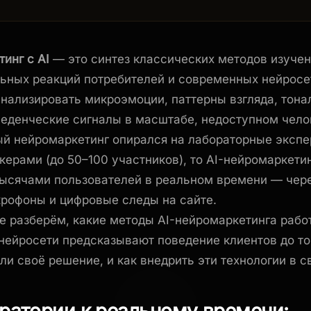
инг с AI
— это синтез классических методов изуче
ьных реакций потребителей и современных нейросе
нализировать микроэмоции, паттерны взгляда, тона
веденческие сигналы в масштабе, недоступном чело
й нейромаркетинг опирался на лабораторные эксп
керами (до 50–100 участников), то AI-нейромаркети
тысячами пользователей в реальном времени — чере
рофоны и цифровые следы на сайте.
ье разберём, какие методы AI-нейромаркетинга раб
 нейросети предсказывают поведение клиентов до тог
ли своё решение, и как внедрить эти технологии в с
ратории к реальному времени: