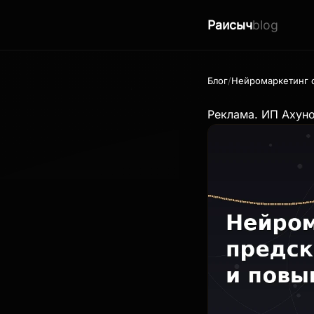
Раисыч
blog
Блог
Нейромаркетинг с
Реклама. ИП Ахун