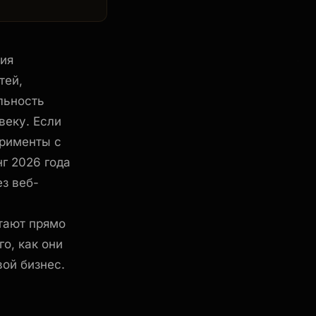
ния
тей,
льность
веку. Если
ерименты с
нг 2026 года
з веб-
отают прямо
о, как они
вой бизнес.