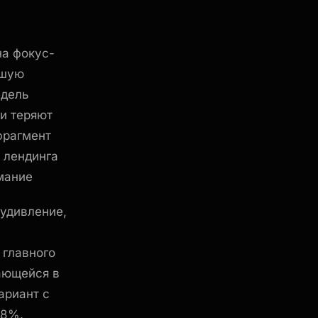
на фокус-
ьшую
едель
ли теряют
фрагмент
 лендинга
мание
 удивление,
 главного
бающейся в
ариант с
28%.