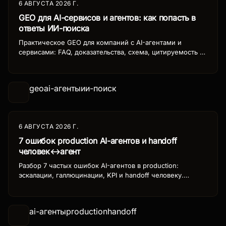
6 АВГУСТА 2026 Г.
GEO для AI-сервисов и агентов: как попасть в
ответы ИИ-поиска
Практическое GEO для компаний с AI-агентами и
сервисами: FAQ, доказательства, схема, цитируемость в
ChatGPT, Perplexity и AI-поиске. Чеклист на 30 дней.
geo
ai-агенты
ии-поиск
6 АВГУСТА 2026 Г.
7 ошибок production AI-агентов и handoff
человек↔агент
Разбор 7 частых ошибок AI-агентов в production:
эскалации, галлюцинации, KPI и handoff человеку.
Чеклист, чтобы пилот не развалился после go-live.
ai-агенты
production
handoff